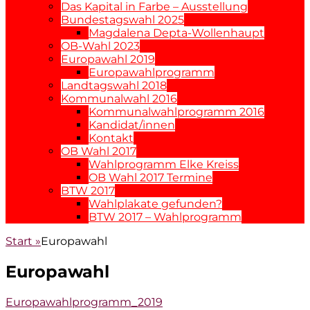
Das Kapital in Farbe – Ausstellung
Bundestagswahl 2025
Magdalena Depta-Wollenhaupt
OB-Wahl 2023
Europawahl 2019
Europawahlprogramm
Landtagswahl 2018
Kommunalwahl 2016
Kommunalwahlprogramm 2016
Kandidat/innen
Kontakt
OB Wahl 2017
Wahlprogramm Elke Kreiss
OB Wahl 2017 Termine
BTW 2017
Wahlplakate gefunden?
BTW 2017 – Wahlprogramm
Start
»
Europawahl
Europawahl
Europawahlprogramm_2019