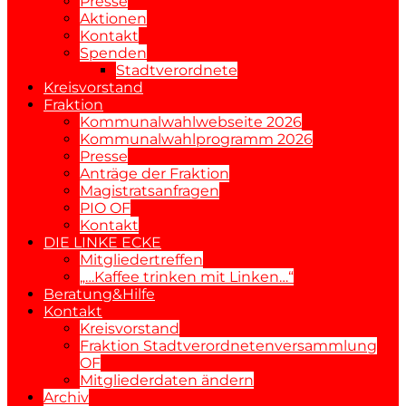
Presse
Aktionen
Kontakt
Spenden
Stadtverordnete
Kreisvorstand
Fraktion
Kommunalwahlwebseite 2026
Kommunalwahlprogramm 2026
Presse
Anträge der Fraktion
Magistratsanfragen
PIO OF
Kontakt
DIE LINKE ECKE
Mitgliedertreffen
„…Kaffee trinken mit Linken…“
Beratung&Hilfe
Kontakt
Kreisvorstand
Fraktion Stadtverordnetenversammlung
OF
Mitgliederdaten ändern
Archiv