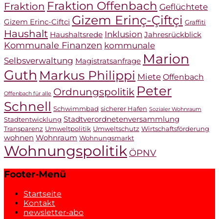
Fraktion Offenbach
Fraktion
Geflüchtete
Gizem Erinç-Çiftçi
Gizem Erinc-Ciftci
Graffiti
Haushalt
Inklusion
Haushaltsrede
Jahresrückblick
Kommunale Finanzen
kommunale
Marion
Selbsverwaltung
Magistratsanfrage
Guth
Markus Philippi
Miete
Offenbach
Peter
Ordnungspolitik
Offenbach für alle
Schnell
Schwimmbad
sicherer Hafen
Sozialer Wohnraum
Stadtverordnetenversammlung
Stadtentwicklung
Transparenz
Umweltpolitik
Umweltschutz
Wirtschaftsförderung
wohnen
Wohnraum
Wohnungsmarkt
Wohnungspolitik
ÖPNV
Footer-Menü
Startseite
Kontakt
newsletter-abo