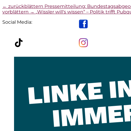
Beitragsnavigation
Vorheriger
← zurückblättern
Pressemitteilung: Bundestagsabgeor
Nächster
Beitrag:
vorblättern →
„Wissler will‘s wissen“ – Politik trifft 
Beitrag:
Social Media: