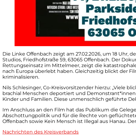
Die Linke Offenbach zeigt am 27.02.2026, um 18 Uhr,
Studios, Friedhofstraße 59, 63065 Offenbach. Der Dok
Rettungseinsatz im Mittelmeer, zeigt die katastropha
nach Europa überlebt haben. Gleichzeitig blickt der F
kriminalisieren.
Nils Schlesinger, Co-Kreisvorsitzender hierzu: „Viele
brachial Menschen deportiert und Demonstrant*innen 
Kinder und Familien. Diese unmenschlich geführte Deba
Im Anschluss an den Film hat das Publikum die Gelege
Abschottungpolitik und für die Rechte von geflüchtete
Offenbach sowie Kein Mensch ist Illegal aus Hanau. Der Ei
Kategorien
Nachrichten des Kreisverbands