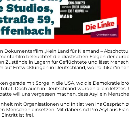
 den Dokumentarfilm „Kein Land für Niemand – Abschott
umentarfilm beleuchtet die drastischen Folgen der euro
len Zustände in Lagern für Geflüchtete und lässt Mensc
ilm auf Entwicklungen in Deutschland, wo Politiker*inne
 blicken gerade mit Sorge in die USA, wo die Demokrati
tötet. Doch auch in Deutschland wurden allein letztes
tte will uns vergessen machen, dass Asyl ein Menschenr
nheit mit Organisationen und Initiativen ins Gespräch 
n Menschen einsetzen. Mit dabei sind Pro Asyl aus Fran
ntritt ist frei.