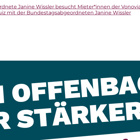
dnete Janine Wissler besucht Mieter*innen der Vonovia
Pubquiz mit der Bundestagsabgeordneten Janine Wissler