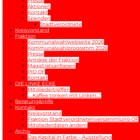
Presse
Aktionen
Kontakt
Spenden
Stadtverordnete
Kreisvorstand
Fraktion
Kommunalwahlwebseite 2026
Kommunalwahlprogramm 2026
Presse
Anträge der Fraktion
Magistratsanfragen
PIO OF
Kontakt
DIE LINKE ECKE
Mitgliedertreffen
„…Kaffee trinken mit Linken…“
Beratung&Hilfe
Kontakt
Kreisvorstand
Fraktion Stadtverordnetenversammlung OF
Mitgliederdaten ändern
Archiv
Das Kapital in Farbe – Ausstellung