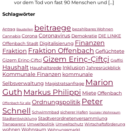
vor dem Tod von fast 90 Menschen und […]
Schlagwörter
beitraege
Antrag
bezahlbares Wohnen
Baustellen
Coronavirus
Corona
Demokratie
DIE LINKE
Cannabis
Finanzen
Digitalisierung
Offenbach Stadt
Fraktion Offenbach
Fraktion
Geflüchtete
Gizem Erinç-Çiftçi
Gizem Erinc-Ciftci
Graffiti
Haushalt
Inklusion
Haushaltsrede
Jahresrückblick
Kommunale Finanzen
kommunale
Marion
Selbsverwaltung
Magistratsanfrage
Guth
Markus Philippi
Miete
Offenbach
Peter
Ordnungspolitik
Offenbach für alle
Schnell
Schwimmbad
sicherer Hafen
Sozialer Wohnraum
Stadtverordnetenversammlung
Stadtentwicklung
Transparenz
Umweltpolitik
Umweltschutz
Wirtschaftsförderung
wohnen
Wohnraum
Wohnungsmarkt