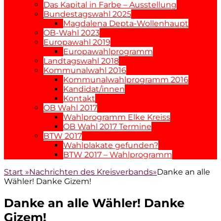
Das Kapital in Farbe – Ausstellung
Bundestagswahl 2025
Magdalena Depta-Wollenhaupt
OB-Wahl 2023
Europawahl 2019
Europawahlprogramm
Landtagswahl 2018
Kommunalwahl 2016
Kommunalwahlprogramm 2016
Kandidat/innen
Kontakt
OB Wahl 2017
Wahlprogramm Elke Kreiss
OB Wahl 2017 Termine
BTW 2017
Wahlplakate gefunden?
BTW 2017 – Wahlprogramm
Start
»
Nachrichten des Kreisverbands
»
Danke an alle
Wähler! Danke Gizem!
Danke an alle Wähler! Danke
Gizem!