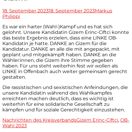
Veröffentlicht
Autor
18. September 2023
18. September 2023
Markus
am
Philippi
Es war ein harter (Wahl-)Kampf und es hat sich
gelohnt. Unsere Kandidatin Gizem Erinc-Ciftci konnte
das beste Ergebnis erzielen, dass eine LINKE OB-
Kandidatin je hatte. DANKE an Gizem für die
Kandidatur. DANKE an alle die mit angepackt, mit
geplant und mitgekämpft haben. DANKE an die
Wähler:innen, die Gizem ihre Stimme gegeben
haben. Für uns steht weiterhin fest wir wollen als
LINKE in Offenbach auch weiter gemeinsam gerecht
gestalten.
Die rassistischen und sexistischen Anfeindungen, die
unsere Kandidatin während des Wahlkampfes
erreichten machen deutlich, dass es wichtig ist
weiterhin für eine solidarische Gesellschaft zu
kämpfen und für soziale Gerechtigkeit einzustehen.
Kategorien
Tags
Nachrichten des Kreisverbands
Gizem Erinç-Çiftçi
,
OB-
Wahl 2023