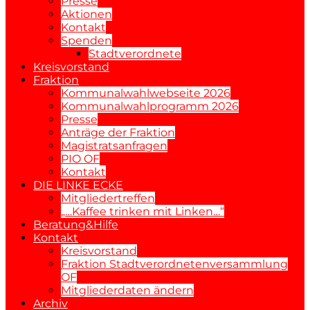
Presse
Aktionen
Kontakt
Spenden
Stadtverordnete
Kreisvorstand
Fraktion
Kommunalwahlwebseite 2026
Kommunalwahlprogramm 2026
Presse
Anträge der Fraktion
Magistratsanfragen
PIO OF
Kontakt
DIE LINKE ECKE
Mitgliedertreffen
„…Kaffee trinken mit Linken…“
Beratung&Hilfe
Kontakt
Kreisvorstand
Fraktion Stadtverordnetenversammlung
OF
Mitgliederdaten ändern
Archiv