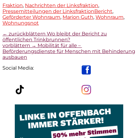
Kategorien
Fraktion
,
Nachrichten der Linksfraktion
,
Tags
Pressemitteilungen der Linksfraktion
Bericht
,
Geförderter Wohnraum
,
Marion Guth
,
Wohnraum
,
Wohnungsnot
Beitragsnavigation
Vorheriger
← zurückblättern
Wo bleibt der Bericht zu
Beitrag:
öffentlichen Trinkbrunnen?
Nächster
vorblättern →
Mobilität für alle –
Beitrag:
Beförderungsdienste für Menschen mit Behinderung
ausbauen
Social Media: