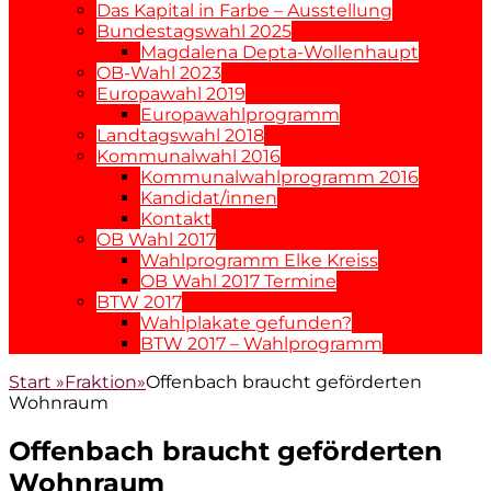
Das Kapital in Farbe – Ausstellung
Bundestagswahl 2025
Magdalena Depta-Wollenhaupt
OB-Wahl 2023
Europawahl 2019
Europawahlprogramm
Landtagswahl 2018
Kommunalwahl 2016
Kommunalwahlprogramm 2016
Kandidat/innen
Kontakt
OB Wahl 2017
Wahlprogramm Elke Kreiss
OB Wahl 2017 Termine
BTW 2017
Wahlplakate gefunden?
BTW 2017 – Wahlprogramm
Start
»
Fraktion
»
Offenbach braucht geförderten
Wohnraum
Offenbach braucht geförderten
Wohnraum