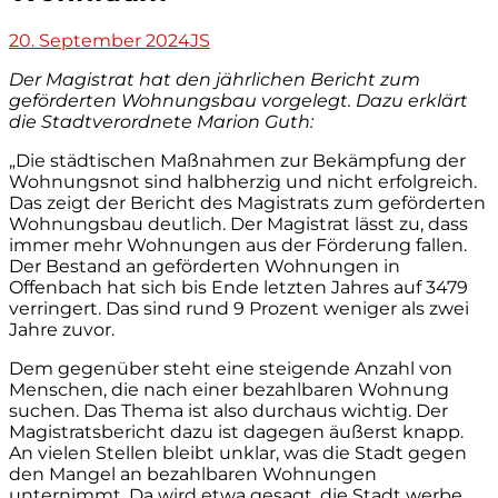
Veröffentlicht
Autor
20. September 2024
JS
am
Der Magistrat hat den jährlichen Bericht zum
geförderten Wohnungsbau vorgelegt. Dazu erklärt
die Stadtverordnete Marion Guth:
„Die städtischen Maßnahmen zur Bekämpfung der
Wohnungsnot sind halbherzig und nicht erfolgreich.
Das zeigt der Bericht des Magistrats zum geförderten
Wohnungsbau deutlich. Der Magistrat lässt zu, dass
immer mehr Wohnungen aus der Förderung fallen.
Der Bestand an geförderten Wohnungen in
Offenbach hat sich bis Ende letzten Jahres auf 3479
verringert. Das sind rund 9 Prozent weniger als zwei
Jahre zuvor.
Dem gegenüber steht eine steigende Anzahl von
Menschen, die nach einer bezahlbaren Wohnung
suchen. Das Thema ist also durchaus wichtig. Der
Magistratsbericht dazu ist dagegen äußerst knapp.
An vielen Stellen bleibt unklar, was die Stadt gegen
den Mangel an bezahlbaren Wohnungen
unternimmt. Da wird etwa gesagt, die Stadt werbe