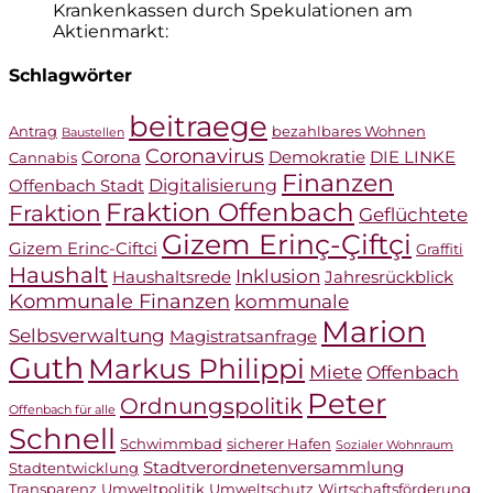
Krankenkassen durch Spekulationen am
Aktienmarkt:
Schlagwörter
beitraege
Antrag
bezahlbares Wohnen
Baustellen
Coronavirus
Corona
Demokratie
DIE LINKE
Cannabis
Finanzen
Digitalisierung
Offenbach Stadt
Fraktion Offenbach
Fraktion
Geflüchtete
Gizem Erinç-Çiftçi
Gizem Erinc-Ciftci
Graffiti
Haushalt
Inklusion
Haushaltsrede
Jahresrückblick
Kommunale Finanzen
kommunale
Marion
Selbsverwaltung
Magistratsanfrage
Guth
Markus Philippi
Miete
Offenbach
Peter
Ordnungspolitik
Offenbach für alle
Schnell
Schwimmbad
sicherer Hafen
Sozialer Wohnraum
Stadtverordnetenversammlung
Stadtentwicklung
Transparenz
Umweltpolitik
Umweltschutz
Wirtschaftsförderung