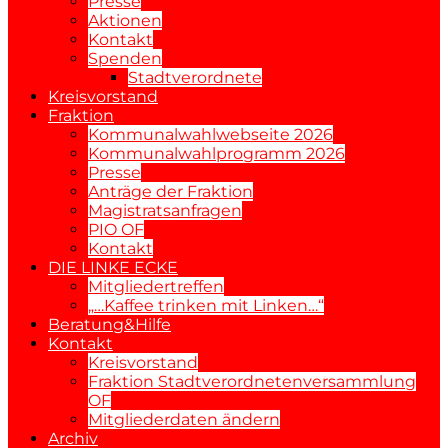
Presse
Aktionen
Kontakt
Spenden
Stadtverordnete
Kreisvorstand
Fraktion
Kommunalwahlwebseite 2026
Kommunalwahlprogramm 2026
Presse
Anträge der Fraktion
Magistratsanfragen
PIO OF
Kontakt
DIE LINKE ECKE
Mitgliedertreffen
„…Kaffee trinken mit Linken…“
Beratung&Hilfe
Kontakt
Kreisvorstand
Fraktion Stadtverordnetenversammlung
OF
Mitgliederdaten ändern
Archiv