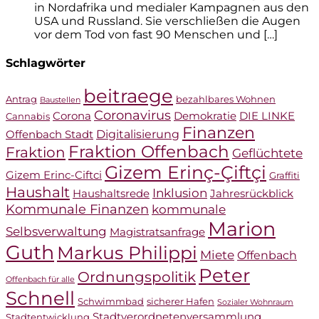
in Nordafrika und medialer Kampagnen aus den
USA und Russland. Sie verschließen die Augen
vor dem Tod von fast 90 Menschen und […]
Schlagwörter
beitraege
Antrag
bezahlbares Wohnen
Baustellen
Coronavirus
Corona
Demokratie
DIE LINKE
Cannabis
Finanzen
Digitalisierung
Offenbach Stadt
Fraktion Offenbach
Fraktion
Geflüchtete
Gizem Erinç-Çiftçi
Gizem Erinc-Ciftci
Graffiti
Haushalt
Inklusion
Haushaltsrede
Jahresrückblick
Kommunale Finanzen
kommunale
Marion
Selbsverwaltung
Magistratsanfrage
Guth
Markus Philippi
Miete
Offenbach
Peter
Ordnungspolitik
Offenbach für alle
Schnell
Schwimmbad
sicherer Hafen
Sozialer Wohnraum
Stadtverordnetenversammlung
Stadtentwicklung