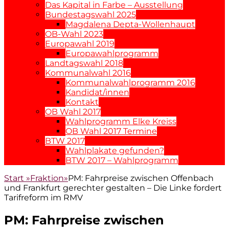
Das Kapital in Farbe – Ausstellung
Bundestagswahl 2025
Magdalena Depta-Wollenhaupt
OB-Wahl 2023
Europawahl 2019
Europawahlprogramm
Landtagswahl 2018
Kommunalwahl 2016
Kommunalwahlprogramm 2016
Kandidat/innen
Kontakt
OB Wahl 2017
Wahlprogramm Elke Kreiss
OB Wahl 2017 Termine
BTW 2017
Wahlplakate gefunden?
BTW 2017 – Wahlprogramm
Start
»
Fraktion
»
PM: Fahrpreise zwischen Offenbach
und Frankfurt gerechter gestalten – Die Linke fordert
Tarifreform im RMV
PM: Fahrpreise zwischen