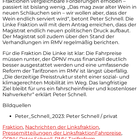
Fraktionen vergleichbare Forderungen erhoben –
passiert ist bislang wenig. „Das mag zwar alter Wein in
neuen Schläuchen sein – wir wollen aber, dass der
Wein endlich serviert wird“, betont Peter Schnell. Die
Linke Fraktion will mit dem Antrag erreichen, dass der
Magistrat endlich neuen politischen Druck aufbaut.
Der Magistrat soll zudem über den Stand der
Verhandlungen im RMV regelmäßig berichten.
Für die Fraktion Die Linke ist klar: Die Fahrpreise
müssen runter, der ÖPNV muss finanziell deutlich
besser ausgestattet werden und eine umfassende
Reform der Tarifzonen im RMV ist längst überfällig.
„Die derzeitige Preisstruktur steht einer sozial- und
klimagerechten Mobilität im Weg. Das langfristige
Ziel bleibt für uns ein fahrscheinfreier und kostenloser
Nahverkehr“ erklärt Peter Schnell.
Bildquellen
Peter_Schnell_2023: Peter Schnell / privat
Kategorien
Fraktion
,
Nachrichten der Linksfraktion
,
Tags
Pressemitteilungen der Linksfraktion
Fahrpreise
,
ÖPNV
,
Peter Schnell
,
RMV
,
Tarifreform