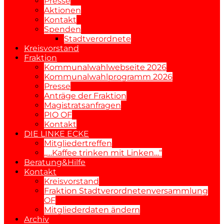
Presse
Aktionen
Kontakt
Spenden
Stadtverordnete
Kreisvorstand
Fraktion
Kommunalwahlwebseite 2026
Kommunalwahlprogramm 2026
Presse
Anträge der Fraktion
Magistratsanfragen
PIO OF
Kontakt
DIE LINKE ECKE
Mitgliedertreffen
„…Kaffee trinken mit Linken…“
Beratung&Hilfe
Kontakt
Kreisvorstand
Fraktion Stadtverordnetenversammlung
OF
Mitgliederdaten ändern
Archiv