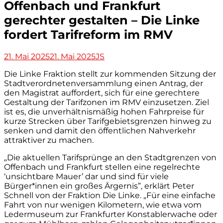
Offenbach und Frankfurt
gerechter gestalten – Die Linke
fordert Tarifreform im RMV
Veröffentlicht
Autor
21. Mai 2025
21. Mai 2025
JS
am
Die Linke Fraktion stellt zur kommenden Sitzung der
Stadtverordnetenversammlung einen Antrag, der
den Magistrat auffordert, sich für eine gerechtere
Gestaltung der Tarifzonen im RMV einzusetzen. Ziel
ist es, die unverhältnismäßig hohen Fahrpreise für
kurze Strecken über Tarifgebietsgrenzen hinweg zu
senken und damit den öffentlichen Nahverkehr
attraktiver zu machen.
„Die aktuellen Tarifsprünge an den Stadtgrenzen von
Offenbach und Frankfurt stellen eine regelrechte
‘unsichtbare Mauer’ dar und sind für viele
Bürger*innen ein großes Ärgernis”, erklärt Peter
Schnell von der Fraktion Die Linke. „Für eine einfache
Fahrt von nur wenigen Kilometern, wie etwa vom
Ledermuseum zur Frankfurter Konstablerwache oder