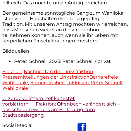
hilfreich. Das möchte unser Antrag erreichen.
Der gemeinsame sonntägliche Gang zum Wahllokal
ist in vielen Haushalten eine lang gepflegte
Tradition. Mit unserem Antrag möchten wir erreichen,
dass Menschen weiter an dieser Tradition
teilnehmen können, auch wenn sie ihr Leben mit
körperlichen Einschränkungen meistern.“
Bildquellen
Peter_Schnell_2023: Peter Schnell / privat
Kategorien
Fraktion
,
Nachrichten der Linksfraktion
,
Tags
Pressemitteilungen der Linksfraktion
Barrierefreie
Wahllokale
,
Barrierefreiheit
,
Inklusion
,
Peter Schnell
,
Wahllokale
Beitragsnavigation
Vorheriger
← zurückblättern
Refika testet
Nächster
Beitrag:
vorblättern →
Fraktion: Offenbach verändert sich –
Beitrag:
das schauen wir uns an: Einladung zum
Stadtspaziergang
Social Media: