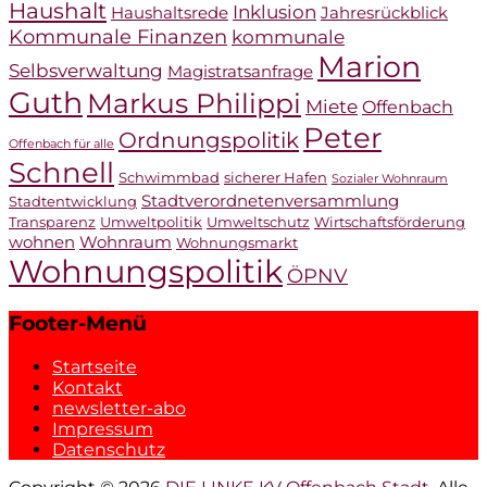
Haushalt
Inklusion
Haushaltsrede
Jahresrückblick
Kommunale Finanzen
kommunale
Marion
Selbsverwaltung
Magistratsanfrage
Guth
Markus Philippi
Miete
Offenbach
Peter
Ordnungspolitik
Offenbach für alle
Schnell
Schwimmbad
sicherer Hafen
Sozialer Wohnraum
Stadtverordnetenversammlung
Stadtentwicklung
Transparenz
Umweltpolitik
Umweltschutz
Wirtschaftsförderung
wohnen
Wohnraum
Wohnungsmarkt
Wohnungspolitik
ÖPNV
Footer-Menü
Startseite
Kontakt
newsletter-abo
Impressum
Datenschutz