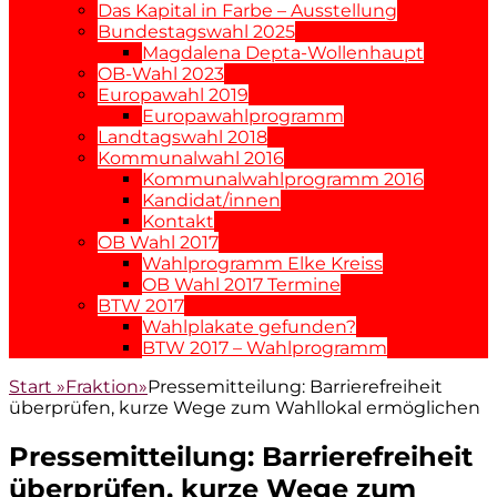
Das Kapital in Farbe – Ausstellung
Bundestagswahl 2025
Magdalena Depta-Wollenhaupt
OB-Wahl 2023
Europawahl 2019
Europawahlprogramm
Landtagswahl 2018
Kommunalwahl 2016
Kommunalwahlprogramm 2016
Kandidat/innen
Kontakt
OB Wahl 2017
Wahlprogramm Elke Kreiss
OB Wahl 2017 Termine
BTW 2017
Wahlplakate gefunden?
BTW 2017 – Wahlprogramm
Start
»
Fraktion
»
Pressemitteilung: Barrierefreiheit
überprüfen, kurze Wege zum Wahllokal ermöglichen
Pressemitteilung: Barrierefreiheit
überprüfen, kurze Wege zum