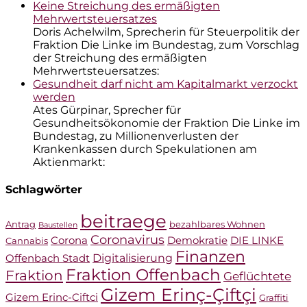
Keine Streichung des ermäßigten
Mehrwertsteuersatzes
Doris Achelwilm, Sprecherin für Steuerpolitik der
Fraktion Die Linke im Bundestag, zum Vorschlag
der Streichung des ermäßigten
Mehrwertsteuersatzes:
Gesundheit darf nicht am Kapitalmarkt verzockt
werden
Ates Gürpinar, Sprecher für
Gesundheitsökonomie der Fraktion Die Linke im
Bundestag, zu Millionenverlusten der
Krankenkassen durch Spekulationen am
Aktienmarkt:
Schlagwörter
beitraege
Antrag
bezahlbares Wohnen
Baustellen
Coronavirus
Corona
Demokratie
DIE LINKE
Cannabis
Finanzen
Digitalisierung
Offenbach Stadt
Fraktion Offenbach
Fraktion
Geflüchtete
Gizem Erinç-Çiftçi
Gizem Erinc-Ciftci
Graffiti