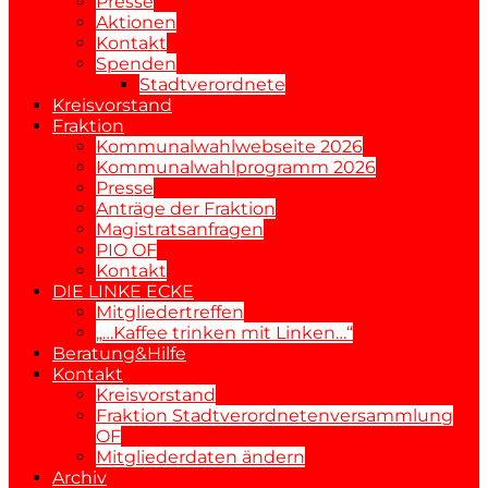
Presse
Aktionen
Kontakt
Spenden
Stadtverordnete
Kreisvorstand
Fraktion
Kommunalwahlwebseite 2026
Kommunalwahlprogramm 2026
Presse
Anträge der Fraktion
Magistratsanfragen
PIO OF
Kontakt
DIE LINKE ECKE
Mitgliedertreffen
„…Kaffee trinken mit Linken…“
Beratung&Hilfe
Kontakt
Kreisvorstand
Fraktion Stadtverordnetenversammlung
OF
Mitgliederdaten ändern
Archiv