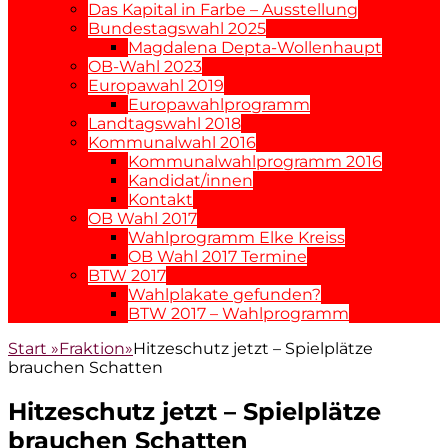
Das Kapital in Farbe – Ausstellung
Bundestagswahl 2025
Magdalena Depta-Wollenhaupt
OB-Wahl 2023
Europawahl 2019
Europawahlprogramm
Landtagswahl 2018
Kommunalwahl 2016
Kommunalwahlprogramm 2016
Kandidat/innen
Kontakt
OB Wahl 2017
Wahlprogramm Elke Kreiss
OB Wahl 2017 Termine
BTW 2017
Wahlplakate gefunden?
BTW 2017 – Wahlprogramm
Start
»
Fraktion
»
Hitzeschutz jetzt – Spielplätze
brauchen Schatten
Hitzeschutz jetzt – Spielplätze
brauchen Schatten