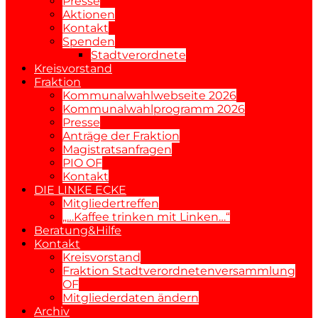
Presse
Aktionen
Kontakt
Spenden
Stadtverordnete
Kreisvorstand
Fraktion
Kommunalwahlwebseite 2026
Kommunalwahlprogramm 2026
Presse
Anträge der Fraktion
Magistratsanfragen
PIO OF
Kontakt
DIE LINKE ECKE
Mitgliedertreffen
„…Kaffee trinken mit Linken…“
Beratung&Hilfe
Kontakt
Kreisvorstand
Fraktion Stadtverordnetenversammlung
OF
Mitgliederdaten ändern
Archiv