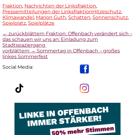
Kategorien
Fraktion
,
Nachrichten der Linksfraktion
,
Tags
Pressemitteilungen der Linksfraktion
Hitzeschutz
,
Klimawandel
,
Marion Guth
,
Schatten
,
Sonnenschutz
,
Spielplatz
,
Spielplätze
Beitragsnavigation
Vorheriger
← zurückblättern
Fraktion: Offenbach verändert sich –
Beitrag:
das schauen wir uns an: Einladung zum
Stadtspaziergang
Nächster
vorblättern →
Sommertag in Offenbach – großes
Beitrag:
linkes Sommerfest
Social Media: