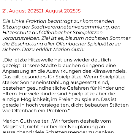
Veröffentlicht
Autor
21. August 2025
21. August 2025
JS
am
Die Linke Fraktion beantragt zur kommenden
Sitzung der Stadtverordnetenversammlung, den
Hitzeschutz auf Offenbacher Spielplätzen
voranzutreiben. Ziel ist es, bis zum nächsten Sommer
die Beschattung aller Offenbacher Spielplätze zu
sichern. Dazu erklärt Marion Guth:
„Die letzte Hitzewelle hat uns wieder deutlich
gezeigt: Unsere Städte brauchen dringend eine
Anpassung an die Auswirkungen des Klimawandels.
Das gilt besonders für Spielplätze. Wenn Spielplätze
starker Sonneneinstrahlung ausgesetzt sind,
bestehen gesundheitliche Gefahren für Kinder und
Eltern. Für viele Kinder sind Spielplätze aber die
einzige Möglichkeit, im Freien zu spielen. Das ist
gerade in hoch versiegelten, dicht bebauten Städten
wie Offenbach ein Problem.“
Marion Guth weiter: „Wir fordern deshalb vom
Magistrat, nicht nur bei der Neuplanung an
ausreichend viele Schattenspender zu denken,