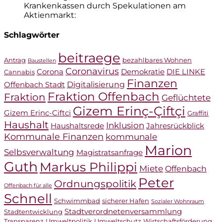
Krankenkassen durch Spekulationen am
Aktienmarkt:
Schlagwörter
beitraege
Antrag
bezahlbares Wohnen
Baustellen
Coronavirus
Corona
Demokratie
DIE LINKE
Cannabis
Finanzen
Digitalisierung
Offenbach Stadt
Fraktion Offenbach
Fraktion
Geflüchtete
Gizem Erinç-Çiftçi
Gizem Erinc-Ciftci
Graffiti
Haushalt
Inklusion
Haushaltsrede
Jahresrückblick
Kommunale Finanzen
kommunale
Marion
Selbsverwaltung
Magistratsanfrage
Guth
Markus Philippi
Miete
Offenbach
Peter
Ordnungspolitik
Offenbach für alle
Schnell
Schwimmbad
sicherer Hafen
Sozialer Wohnraum
Stadtverordnetenversammlung
Stadtentwicklung
Transparenz
Umweltpolitik
Umweltschutz
Wirtschaftsförderung