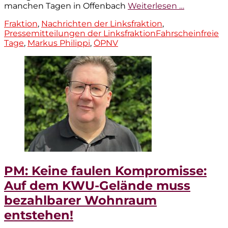
manchen Tagen in Offenbach
Weiterlesen …
Kategorien
Fraktion
,
Nachrichten der Linksfraktion
,
Tags
Pressemitteilungen der Linksfraktion
Fahrscheinfreie
Tage
,
Markus Philippi
,
ÖPNV
PM: Keine faulen Kompromisse:
Auf dem KWU-Gelände muss
bezahlbarer Wohnraum
entstehen!