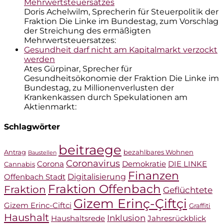
Mehrwertsteuersatzes
Doris Achelwilm, Sprecherin für Steuerpolitik der
Fraktion Die Linke im Bundestag, zum Vorschlag
der Streichung des ermäßigten
Mehrwertsteuersatzes:
Gesundheit darf nicht am Kapitalmarkt verzockt
werden
Ates Gürpinar, Sprecher für
Gesundheitsökonomie der Fraktion Die Linke im
Bundestag, zu Millionenverlusten der
Krankenkassen durch Spekulationen am
Aktienmarkt:
Schlagwörter
beitraege
Antrag
bezahlbares Wohnen
Baustellen
Coronavirus
Corona
Demokratie
DIE LINKE
Cannabis
Finanzen
Digitalisierung
Offenbach Stadt
Fraktion Offenbach
Fraktion
Geflüchtete
Gizem Erinç-Çiftçi
Gizem Erinc-Ciftci
Graffiti
Haushalt
Inklusion
Haushaltsrede
Jahresrückblick