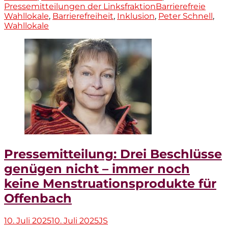
Tags
Pressemitteilungen der Linksfraktion
Barrierefreie
Wahllokale
,
Barrierefreiheit
,
Inklusion
,
Peter Schnell
,
Wahllokale
Pressemitteilung: Drei Beschlüsse
genügen nicht – immer noch
keine Menstruationsprodukte für
Offenbach
Veröffentlicht
Autor
10. Juli 2025
10. Juli 2025
JS