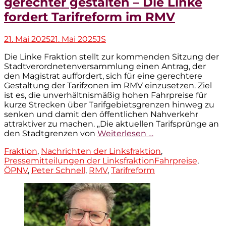
gerechter gestalten – Die Linke
fordert Tarifreform im RMV
Veröffentlicht
Autor
21. Mai 2025
21. Mai 2025
JS
am
Die Linke Fraktion stellt zur kommenden Sitzung der
Stadtverordnetenversammlung einen Antrag, der
den Magistrat auffordert, sich für eine gerechtere
Gestaltung der Tarifzonen im RMV einzusetzen. Ziel
ist es, die unverhältnismäßig hohen Fahrpreise für
kurze Strecken über Tarifgebietsgrenzen hinweg zu
senken und damit den öffentlichen Nahverkehr
attraktiver zu machen. „Die aktuellen Tarifsprünge an
den Stadtgrenzen von
Weiterlesen …
Kategorien
Fraktion
,
Nachrichten der Linksfraktion
,
Tags
Pressemitteilungen der Linksfraktion
Fahrpreise
,
ÖPNV
,
Peter Schnell
,
RMV
,
Tarifreform