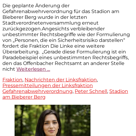
am
Die geplante Änderung der
Gefahrenabwehrverordnung für das Stadion am
Bieberer Berg wurde in der letzten
Stadtverordnetenversammlung erneut
zurückgezogen.Angesichts verbleibender
unbestimmter Rechtsbegriffe wie der Formulierung
von „Personen, die ein Sicherheitsrisiko darstellen“
fordert die Fraktion Die Linke eine weitere
Überarbeitung. „Gerade diese Formulierung ist ein
Paradebeispiel eines unbestimmten Rechtsbegriffs,
den das Offenbacher Rechtsamt an anderer Stelle
nicht
Weiterlesen …
Kategorien
Fraktion
,
Nachrichten der Linksfraktion
,
Tags
Pressemitteilungen der Linksfraktion
Gefahrenabwehrverordnung
,
Peter Schnell
,
Stadion
am Bieberer Berg