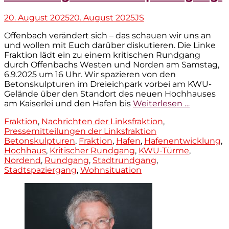
Veröffentlicht
Autor
20. August 2025
20. August 2025
JS
am
Offenbach verändert sich – das schauen wir uns an
und wollen mit Euch darüber diskutieren. Die Linke
Fraktion lädt ein zu einem kritischen Rundgang
durch Offenbachs Westen und Norden am Samstag,
6.9.2025 um 16 Uhr. Wir spazieren von den
Betonskulpturen im Dreieichpark vorbei am KWU-
Gelände über den Standort des neuen Hochhauses
am Kaiserlei und den Hafen bis
Weiterlesen …
Kategorien
Fraktion
,
Nachrichten der Linksfraktion
,
Tags
Pressemitteilungen der Linksfraktion
Betonskulpturen
,
Fraktion
,
Hafen
,
Hafenentwicklung
,
Hochhaus
,
Kritischer Rundgang
,
KWU-Türme
,
Nordend
,
Rundgang
,
Stadtrundgang
,
Stadtspaziergang
,
Wohnsituation