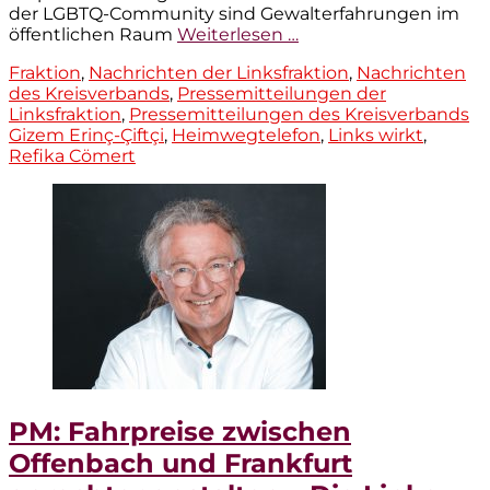
der LGBTQ-Community sind Gewalterfahrungen im
öffentlichen Raum
Weiterlesen …
Kategorien
Fraktion
,
Nachrichten der Linksfraktion
,
Nachrichten
des Kreisverbands
,
Pressemitteilungen der
Ta
Linksfraktion
,
Pressemitteilungen des Kreisverbands
Gizem Erinç-Çiftçi
,
Heimwegtelefon
,
Links wirkt
,
Refika Cömert
PM: Fahrpreise zwischen
Offenbach und Frankfurt