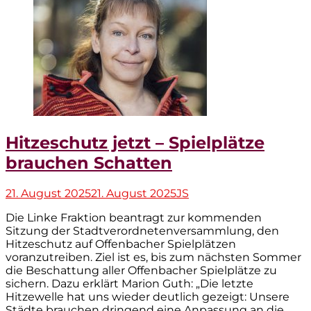
Hitzeschutz jetzt – Spielplätze
brauchen Schatten
Veröffentlicht
Autor
21. August 2025
21. August 2025
JS
am
Die Linke Fraktion beantragt zur kommenden
Sitzung der Stadtverordnetenversammlung, den
Hitzeschutz auf Offenbacher Spielplätzen
voranzutreiben. Ziel ist es, bis zum nächsten Sommer
die Beschattung aller Offenbacher Spielplätze zu
sichern. Dazu erklärt Marion Guth: „Die letzte
Hitzewelle hat uns wieder deutlich gezeigt: Unsere
Städte brauchen dringend eine Anpassung an die