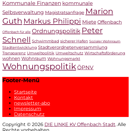
Kommunale Finanzen
kommunale
Marion
Selbsverwaltung
Magistratsanfrage
Guth
Markus Philippi
Miete
Offenbach
Peter
Ordnungspolitik
Offenbach für alle
Schnell
Schwimmbad
sicherer Hafen
Sozialer Wohnraum
Stadtverordnetenversammlung
Stadtentwicklung
Transparenz
Umweltpolitik
Umweltschutz
Wirtschaftsförderung
wohnen
Wohnraum
Wohnungsmarkt
Wohnungspolitik
ÖPNV
Footer-Menü
Startseite
Kontakt
newsletter-abo
Impressum
Datenschutz
Copyright © 2026
DIE LINKE KV Offenbach Stadt
. Alle
Rechte vorbehalten