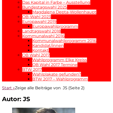
Das Kapital in Farbe – Ausstellung
Bundestagswahl 2025
Magdalena Depta-Wollenhaupt
OB-Wahl 2023
Europawahl 2019
Europawahlprogramm
Landtagswahl 2018
Kommunalwahl 2016
Kommunalwahlprogramm 2016
Kandidat/innen
Kontakt
OB Wahl 2017
Wahlprogramm Elke Kreiss
OB Wahl 2017 Termine
BTW 2017
Wahlplakate gefunden?
BTW 2017 – Wahlprogramm
Start
»
Zeige alle Beiträge von
JS
(Seite 2)
Autor:
JS