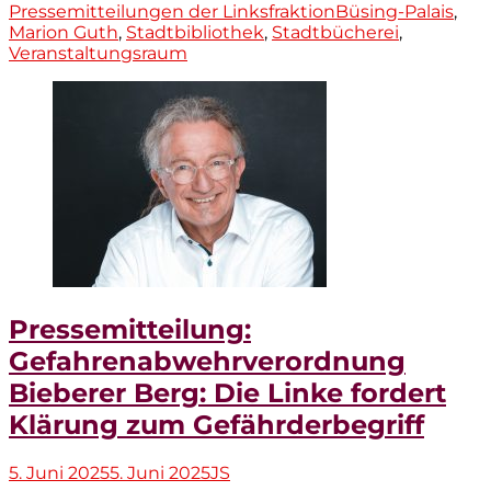
Tags
Pressemitteilungen der Linksfraktion
Büsing-Palais
,
Marion Guth
,
Stadtbibliothek
,
Stadtbücherei
,
Veranstaltungsraum
Pressemitteilung:
Gefahrenabwehrverordnung
Bieberer Berg: Die Linke fordert
Klärung zum Gefährderbegriff
Veröffentlicht
Autor
5. Juni 2025
5. Juni 2025
JS