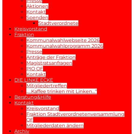
Presse
Aktionen
Kontakt
Spenden
Stadtverordnete
Kreisvorstand
Fraktion
Kommunalwahlwebseite 2026
Kommunalwahlprogramm 2026
Presse
Anträge der Fraktion
Magistratsanfragen
PIO OF
Kontakt
DIE LINKE ECKE
Mitgliedertreffen
„…Kaffee trinken mit Linken…“
Beratung&Hilfe
Kontakt
Kreisvorstand
Fraktion Stadtverordnetenversammlung
OF
Mitgliederdaten ändern
Archiv