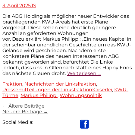
Veröffentlicht
Autor
3. April 2025
JS
am
Die ABG Holding als möglicher neuer Entwickler des
brachliegenden KWU-Areals hat erste Pläne
vorgelegt. Diese sehen eine deutlich geringere
Anzahl an geförderten Wohnungen
vor. Dazu erklärt Markus Philippi: „Ein neues Kapitel in
der scheinbar unendlichen Geschichte um das KWU-
Gelände wird geschrieben. Nachdem erste
konkretere Pläne des neuen Interessenten ABG
bekannt geworden sind, befürchtet Die Linke
jedoch, dass uns in Offenbach statt eines Happy Ends
das nächste Grauen droht.
Weiterlesen …
Kategorien
Fraktion
,
Nachrichten der Linksfraktion
,
Tags
Pressemitteilungen der Linksfraktion
Kaiserlei
,
KWU-
Türme
,
Markus Philippi
,
Wohnungspolitik
Beitrag-
←
Ältere Beiträge
Neuere Beiträge
→
Navigation
Social Media: