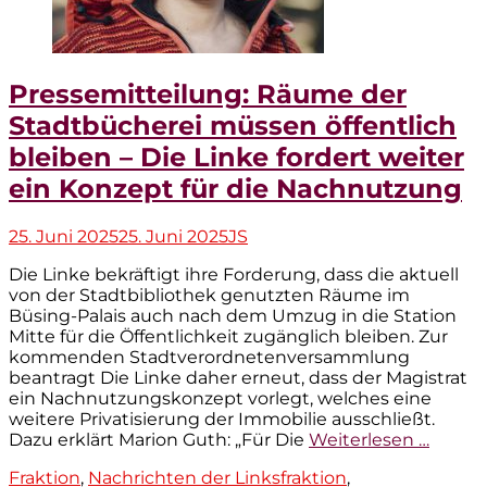
Pressemitteilung: Räume der
Stadtbücherei müssen öffentlich
bleiben – Die Linke fordert weiter
ein Konzept für die Nachnutzung
Veröffentlicht
Autor
25. Juni 2025
25. Juni 2025
JS
am
Die Linke bekräftigt ihre Forderung, dass die aktuell
von der Stadtbibliothek genutzten Räume im
Büsing-Palais auch nach dem Umzug in die Station
Mitte für die Öffentlichkeit zugänglich bleiben. Zur
kommenden Stadtverordnetenversammlung
beantragt Die Linke daher erneut, dass der Magistrat
ein Nachnutzungskonzept vorlegt, welches eine
weitere Privatisierung der Immobilie ausschließt.
Dazu erklärt Marion Guth: „Für Die
Weiterlesen …
Kategorien
Fraktion
,
Nachrichten der Linksfraktion
,