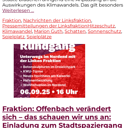
Auswirkungen des Klimawandels. Das gilt besonders
Weiterlesen …
Kategorien
Fraktion
,
Nachrichten der Linksfraktion
,
Tags
Pressemitteilungen der Linksfraktion
Hitzeschutz
,
Klimawandel
,
Marion Guth
,
Schatten
,
Sonnenschutz
,
Spielplatz
,
Spielplätze
Fraktion: Offenbach verändert
sich – das schauen wir uns an:
Einladung zum Stadtspaziergang