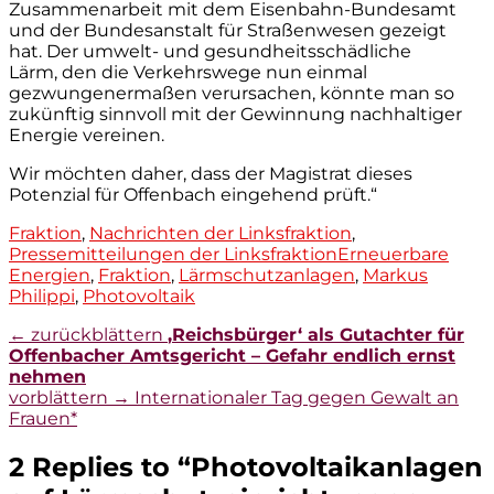
Zusammenarbeit mit dem Eisenbahn-Bundesamt
und der Bundesanstalt für Straßenwesen gezeigt
hat. Der umwelt- und gesundheitsschädliche
Lärm, den die Verkehrswege nun einmal
gezwungenermaßen verursachen, könnte man so
zukünftig sinnvoll mit der Gewinnung nachhaltiger
Energie vereinen.
Wir möchten daher, dass der Magistrat dieses
Potenzial für Offenbach eingehend prüft.“
Kategorien
Fraktion
,
Nachrichten der Linksfraktion
,
Tags
Pressemitteilungen der Linksfraktion
Erneuerbare
Energien
,
Fraktion
,
Lärmschutzanlagen
,
Markus
Philippi
,
Photovoltaik
Beitragsnavigation
Vorheriger
← zurückblättern
‚Reichsbürger‘ als Gutachter für
Beitrag:
Offenbacher Amtsgericht – Gefahr endlich ernst
nehmen
Nächster
vorblättern →
Internationaler Tag gegen Gewalt an
Beitrag:
Frauen*
2 Replies to “
Photovoltaikanlagen