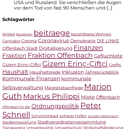
USA und Russland. Sie verschließen die Augen
vor dem Tod von fast 90 Menschen und […]
Schlagwörter
beitraege
Antrag
bezahlbares Wohnen
Baustellen
Coronavirus
Corona
Demokratie
DIE LINKE
Cannabis
Finanzen
Digitalisierung
Offenbach Stadt
Fraktion Offenbach
Fraktion
Geflüchtete
Gizem Erinç-Çiftçi
Gizem Erinc-Ciftci
Graffiti
Haushalt
Inklusion
Haushaltsrede
Jahresrückblick
Kommunale Finanzen
kommunale
Marion
Selbsverwaltung
Magistratsanfrage
Guth
Markus Philippi
Miete
Offenbach
Peter
Ordnungspolitik
Offenbach für alle
Schnell
Schwimmbad
sicherer Hafen
Sozialer Wohnraum
Stadtverordnetenversammlung
Stadtentwicklung
Transparenz
Umweltpolitik
Umweltschutz
Wirtschaftsförderung