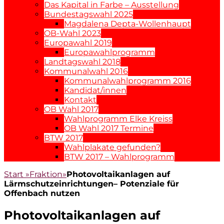
Das Kapital in Farbe – Ausstellung
Bundestagswahl 2025
Magdalena Depta-Wollenhaupt
OB-Wahl 2023
Europawahl 2019
Europawahlprogramm
Landtagswahl 2018
Kommunalwahl 2016
Kommunalwahlprogramm 2016
Kandidat/innen
Kontakt
OB Wahl 2017
Wahlprogramm Elke Kreiss
OB Wahl 2017 Termine
BTW 2017
Wahlplakate gefunden?
BTW 2017 – Wahlprogramm
Start
»
Fraktion
»
Photovoltaikanlagen auf
Lärmschutzeinrichtungen– Potenziale für
Offenbach nutzen
Photovoltaikanlagen auf