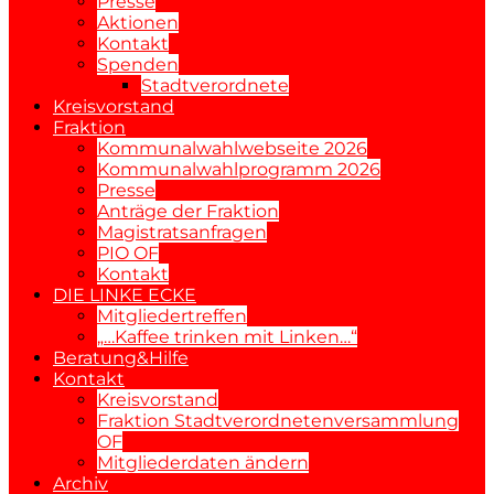
Presse
Aktionen
Kontakt
Spenden
Stadtverordnete
Kreisvorstand
Fraktion
Kommunalwahlwebseite 2026
Kommunalwahlprogramm 2026
Presse
Anträge der Fraktion
Magistratsanfragen
PIO OF
Kontakt
DIE LINKE ECKE
Mitgliedertreffen
„…Kaffee trinken mit Linken…“
Beratung&Hilfe
Kontakt
Kreisvorstand
Fraktion Stadtverordnetenversammlung
OF
Mitgliederdaten ändern
Archiv