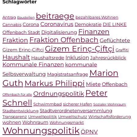
Schlagwörter
beitraege
Antrag
bezahlbares Wohnen
Baustellen
Coronavirus
Corona
Demokratie
DIE LINKE
Cannabis
Finanzen
Digitalisierung
Offenbach Stadt
Fraktion Offenbach
Fraktion
Geflüchtete
Gizem Erinç-Çiftçi
Gizem Erinc-Ciftci
Graffiti
Haushalt
Inklusion
Haushaltsrede
Jahresrückblick
Kommunale Finanzen
kommunale
Marion
Selbsverwaltung
Magistratsanfrage
Guth
Markus Philippi
Miete
Offenbach
Peter
Ordnungspolitik
Offenbach für alle
Schnell
Schwimmbad
sicherer Hafen
Sozialer Wohnraum
Stadtverordnetenversammlung
Stadtentwicklung
Transparenz
Umweltpolitik
Umweltschutz
Wirtschaftsförderung
wohnen
Wohnraum
Wohnungsmarkt
Wohnungspolitik
ÖPNV