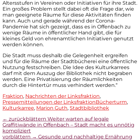
Altersstufen in Vereinen oder Initiativen für ihre Stadt.
Ein großes Problem stellt dabei oft die Frage dar, wie
man geeignete Räume für diese Aktivitäten finden
kann. Auch und gerade während der Corona-
Pandemie hat sich gezeigt, dass es in Offenbach zu
wenige Räume in öffentlicher Hand gibt, die für
kleines Geld von ehrenamtlichen Initiativen genutzt
werden können.
Die Stadt muss deshalb die Gelegenheit ergreifen
und für die Räume der Stadtbücherei eine öffentliche
Nutzung festschreiben. Die Idee des Kulturkarrees
darf mit dem Auszug der Bibliothek nicht begraben
werden. Eine Privatisierung der Räumlichkeiten
durch die Hintertür muss verhindert werden.“
Kategorien
Fraktion
,
Nachrichten der Linksfraktion
,
Tags
Pressemitteilungen der Linksfraktion
Bücherturm
,
Kulturkarree
,
Marion Guth
,
Stadtbibliothek
Beitragsnavigation
Vorheriger
← zurückblättern
Weiter warten auf legale
Beitrag:
Graffitiwände in Offenbach – Stadt macht es unnötig
kompliziert
Nächster
vorblättern →
Gesunde und nachhaltige Ernährung