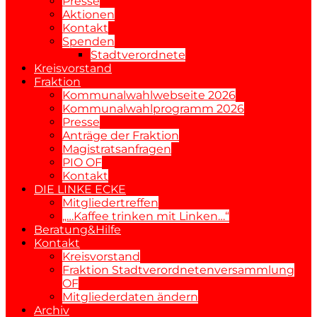
Presse
Aktionen
Kontakt
Spenden
Stadtverordnete
Kreisvorstand
Fraktion
Kommunalwahlwebseite 2026
Kommunalwahlprogramm 2026
Presse
Anträge der Fraktion
Magistratsanfragen
PIO OF
Kontakt
DIE LINKE ECKE
Mitgliedertreffen
„…Kaffee trinken mit Linken…“
Beratung&Hilfe
Kontakt
Kreisvorstand
Fraktion Stadtverordnetenversammlung
OF
Mitgliederdaten ändern
Archiv