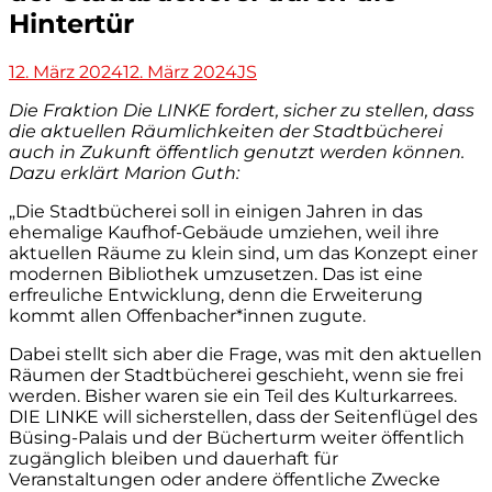
Hintertür
Veröffentlicht
Autor
12. März 2024
12. März 2024
JS
am
Die Fraktion Die LINKE fordert, sicher zu stellen, dass
die aktuellen Räumlichkeiten der Stadtbücherei
auch in Zukunft öffentlich genutzt werden können.
Dazu erklärt Marion Guth:
„Die Stadtbücherei soll in einigen Jahren in das
ehemalige Kaufhof-Gebäude umziehen, weil ihre
aktuellen Räume zu klein sind, um das Konzept einer
modernen Bibliothek umzusetzen. Das ist eine
erfreuliche Entwicklung, denn die Erweiterung
kommt allen Offenbacher*innen zugute.
Dabei stellt sich aber die Frage, was mit den aktuellen
Räumen der Stadtbücherei geschieht, wenn sie frei
werden. Bisher waren sie ein Teil des Kulturkarrees.
DIE LINKE will sicherstellen, dass der Seitenflügel des
Büsing-Palais und der Bücherturm weiter öffentlich
zugänglich bleiben und dauerhaft für
Veranstaltungen oder andere öffentliche Zwecke