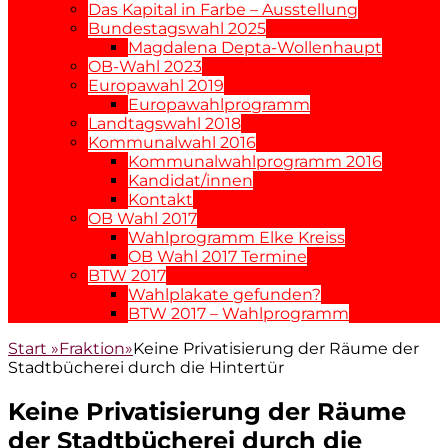
Das Kapital in Farbe – Ausstellung
Bundestagswahl 2025
Magdalena Depta-Wollenhaupt
OB-Wahl 2023
Europawahl 2019
Europawahlprogramm
Landtagswahl 2018
Kommunalwahl 2016
Kommunalwahlprogramm 2016
Kandidat/innen
Kontakt
OB Wahl 2017
Wahlprogramm Elke Kreiss
OB Wahl 2017 Termine
BTW 2017
Wahlplakate gefunden?
BTW 2017 – Wahlprogramm
Start
»
Fraktion
»
Keine Privatisierung der Räume der
Stadtbücherei durch die Hintertür
Keine Privatisierung der Räume
der Stadtbücherei durch die