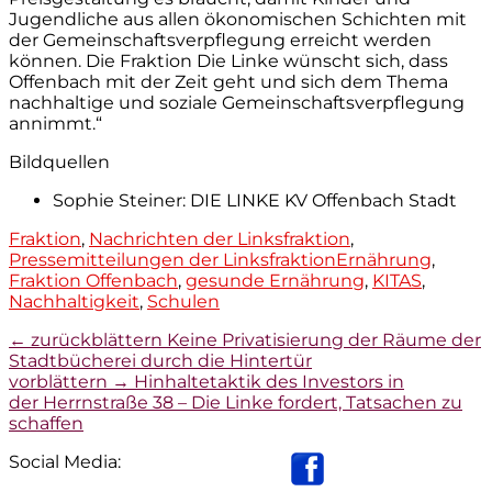
Jugendliche aus allen ökonomischen Schichten mit
der Gemeinschaftsverpflegung erreicht werden
können. Die Fraktion Die Linke wünscht sich, dass
Offenbach mit der Zeit geht und sich dem Thema
nachhaltige und soziale Gemeinschaftsverpflegung
annimmt.“
Bildquellen
Sophie Steiner: DIE LINKE KV Offenbach Stadt
Kategorien
Fraktion
,
Nachrichten der Linksfraktion
,
Tags
Pressemitteilungen der Linksfraktion
Ernährung
,
Fraktion Offenbach
,
gesunde Ernährung
,
KITAS
,
Nachhaltigkeit
,
Schulen
Beitragsnavigation
Vorheriger
← zurückblättern
Keine Privatisierung der Räume der
Beitrag:
Stadtbücherei durch die Hintertür
Nächster
vorblättern →
Hinhaltetaktik des Investors in
Beitrag:
der Herrnstraße 38 – Die Linke fordert, Tatsachen zu
schaffen
Social Media: