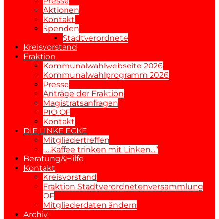
Presse
Aktionen
Kontakt
Spenden
Stadtverordnete
Kreisvorstand
Fraktion
Kommunalwahlwebseite 2026
Kommunalwahlprogramm 2026
Presse
Anträge der Fraktion
Magistratsanfragen
PIO OF
Kontakt
DIE LINKE ECKE
Mitgliedertreffen
„…Kaffee trinken mit Linken…“
Beratung&Hilfe
Kontakt
Kreisvorstand
Fraktion Stadtverordnetenversammlung
OF
Mitgliederdaten ändern
Archiv