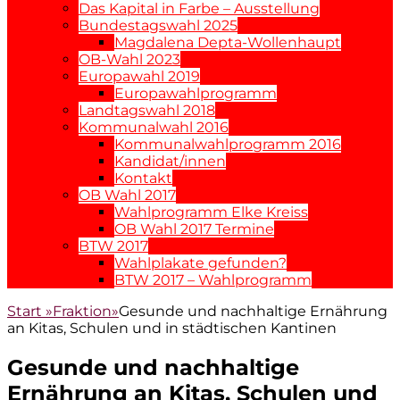
Das Kapital in Farbe – Ausstellung
Bundestagswahl 2025
Magdalena Depta-Wollenhaupt
OB-Wahl 2023
Europawahl 2019
Europawahlprogramm
Landtagswahl 2018
Kommunalwahl 2016
Kommunalwahlprogramm 2016
Kandidat/innen
Kontakt
OB Wahl 2017
Wahlprogramm Elke Kreiss
OB Wahl 2017 Termine
BTW 2017
Wahlplakate gefunden?
BTW 2017 – Wahlprogramm
Start
»
Fraktion
»
Gesunde und nachhaltige Ernährung
an Kitas, Schulen und in städtischen Kantinen
Gesunde und nachhaltige
Ernährung an Kitas, Schulen und