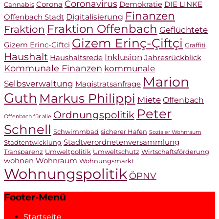
Coronavirus
Corona
Demokratie
DIE LINKE
Cannabis
Finanzen
Digitalisierung
Offenbach Stadt
Fraktion Offenbach
Fraktion
Geflüchtete
Gizem Erinç-Çiftçi
Gizem Erinc-Ciftci
Graffiti
Haushalt
Inklusion
Haushaltsrede
Jahresrückblick
Kommunale Finanzen
kommunale
Marion
Selbsverwaltung
Magistratsanfrage
Guth
Markus Philippi
Miete
Offenbach
Peter
Ordnungspolitik
Offenbach für alle
Schnell
Schwimmbad
sicherer Hafen
Sozialer Wohnraum
Stadtverordnetenversammlung
Stadtentwicklung
Transparenz
Umweltpolitik
Umweltschutz
Wirtschaftsförderung
wohnen
Wohnraum
Wohnungsmarkt
Wohnungspolitik
ÖPNV
Footer-Menü
Startseite